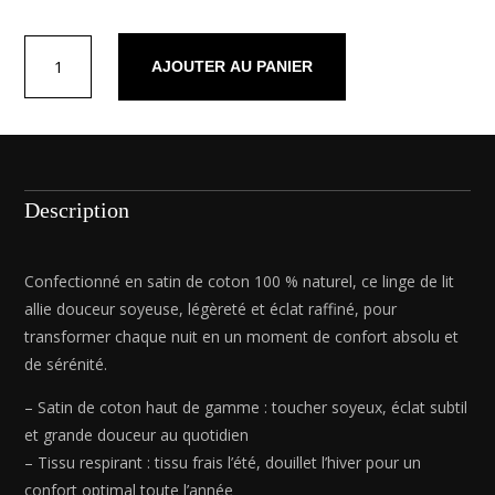
quantité
AJOUTER AU PANIER
de
Drap-
housse
satin
de
coton
Description
-
Taupe
01
Confectionné en satin de coton 100 % naturel, ce linge de lit
-
allie douceur soyeuse, légèreté et éclat raffiné, pour
180
transformer chaque nuit en un moment de confort absolu et
x
de sérénité.
200
x
– Satin de coton haut de gamme : toucher soyeux, éclat subtil
30
et grande douceur au quotidien
cm
– Tissu respirant : tissu frais l’été, douillet l’hiver pour un
confort optimal toute l’année