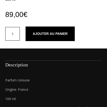
89,00
€
quantité
AJOUTER AU PANIER
de
Parfum
Lumiere
Bronze
Description
Parfum Unisexe
Origine: France
100 ml