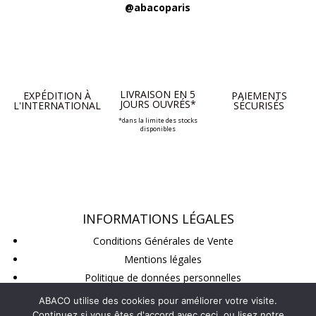
@abacoparis
LIVRAISON EN 5
EXPÉDITION À
PAIEMENTS
JOURS OUVRÉS*
L'INTERNATIONAL
SÉCURISÉS
*dans la limite des stocks
disponibles
INFORMATIONS LÉGALES
Conditions Générales de Vente
Mentions légales
Politique de données personnelles
Conditions de retour
ABACO utilise des cookies pour améliorer votre visite.
Continuez si vous êtes d'accord avec ceci, ou lisez notre