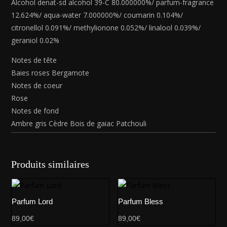
Alcohol denat-sd alcohol 39-C 80.000000%/ parfum-fragrance
12.624%/ aqua-water 7.000000%/ coumarin 0.104%/
citronellol 0.091%/ methylionone 0.052%/ linalool 0.039%/
geraniol 0.02%
Notes de tête
Baies roses Bergamote
Notes de coeur
Rose
Notes de fond
Ambre gris Cèdre Bois de gaiac Patchouli
Produits similaires
Parfum Lord
Parfum Bless
89,00
€
89,00
€