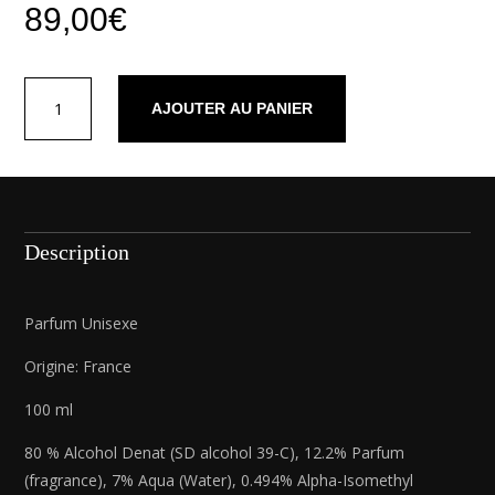
89,00
€
quantité
AJOUTER AU PANIER
de
Parfum
L.B.O
Description
Parfum Unisexe
Origine: France
100 ml
80 % Alcohol Denat (SD alcohol 39-C), 12.2% Parfum
(fragrance), 7% Aqua (Water), 0.494% Alpha-Isomethyl