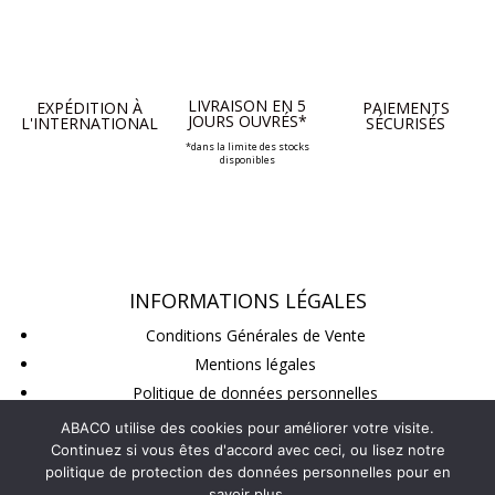
LIVRAISON EN 5
EXPÉDITION À
PAIEMENTS
JOURS OUVRÉS*
L'INTERNATIONAL
SÉCURISÉS
*dans la limite des stocks
disponibles
INFORMATIONS LÉGALES
Conditions Générales de Vente
Mentions légales
Politique de données personnelles
Conditions de retour
ABACO utilise des cookies pour améliorer votre visite.
Continuez si vous êtes d'accord avec ceci, ou lisez notre
politique de protection des données personnelles pour en
SUIVEZ-NOUS
savoir plus.