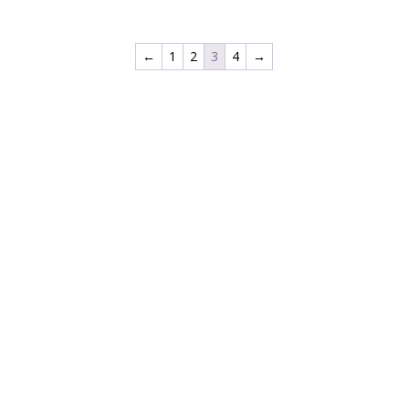
←
1
2
3
4
→